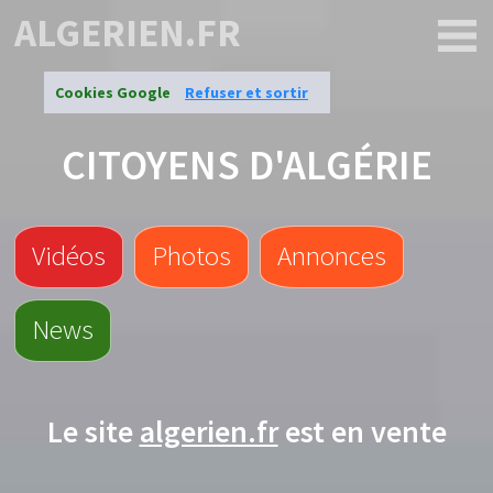
ALGERIEN.FR
Cookies Google
Refuser et sortir
CITOYENS D'ALGÉRIE
Vidéos
Photos
Annonces
News
Le site
algerien.fr
est en vente